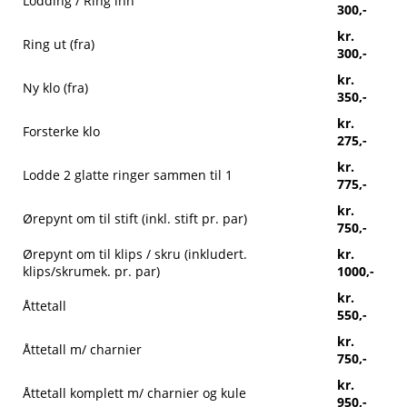
Lodding / Ring inn
300,-
kr.
Ring ut (fra)
300,-
kr.
Ny klo (fra)
350,-
kr.
Forsterke klo
275,-
kr.
Lodde 2 glatte ringer sammen til 1
775,-
kr.
Ørepynt om til stift (inkl. stift pr. par)
750,-
Ørepynt om til klips / skru (inkludert.
kr.
klips/skrumek. pr. par)
1000,-
kr.
Åttetall
550,-
kr.
Åttetall m/ charnier
750,-
kr.
Åttetall komplett m/ charnier og kule
950,-