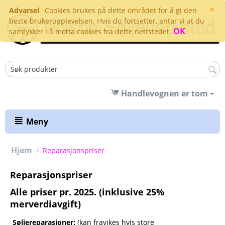
×
Advarsel
Cookies brukes på dette området for å gi den
beste brukeropplevelsen. Hvis du fortsetter, antar vi at du
OK
samtykker i å motta cookies fra dette nettstedet.
Handlevognen er tom
Meny
Hjem
/
Reparasjonspriser
Reparasjonspriser
Alle priser pr. 2025. (inklusive 25%
merverdiavgift)
Søljereparasjoner:
(kan fravikes hvis store