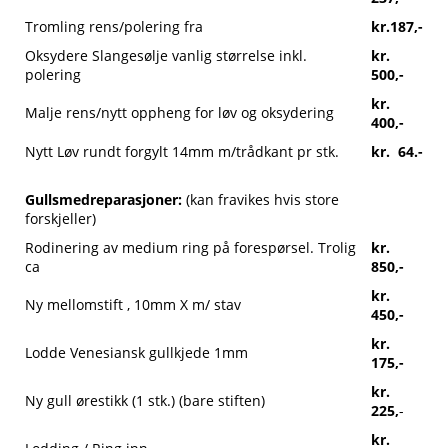
Tromling rens/polering fra
kr.187,-
Oksydere Slangesølje vanlig størrelse inkl.
kr.
polering
500,-
kr.
Malje rens/nytt oppheng for løv og oksydering
400,-
Nytt Løv rundt forgylt 14mm m/trådkant pr stk.
kr. 64.-
Gullsmedreparasjoner:
(kan fravikes hvis store
forskjeller)
Rodinering av medium ring på forespørsel. Trolig
kr.
ca
850,-
kr.
Ny mellomstift , 10mm X m/ stav
450,-
kr.
Lodde Venesiansk gullkjede 1mm
175,-
kr.
Ny gull ørestikk (1 stk.) (bare stiften)
225,
-
kr.