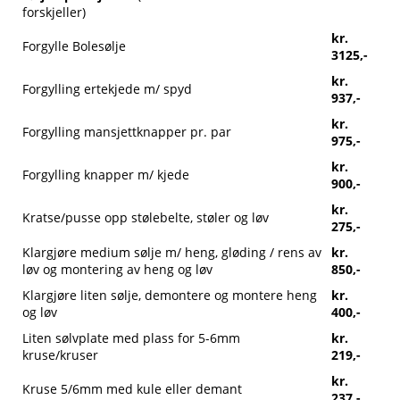
forskjeller)
kr.
Forgylle Bolesølje
3125,-
kr.
Forgylling ertekjede m/ spyd
937,-
kr.
Forgylling mansjettknapper pr. par
975,-
kr.
Forgylling knapper m/ kjede
900,-
kr.
Kratse/pusse opp stølebelte, støler og løv
275,-
Klargjøre medium sølje m/ heng, gløding / rens av
kr.
løv og montering av heng og løv
850,-
Klargjøre liten sølje, demontere og montere heng
kr.
og løv
400,-
Liten sølvplate med plass for 5-6mm
kr.
kruse/kruser
219,-
kr.
Kruse 5/6mm med kule eller demant
237,-