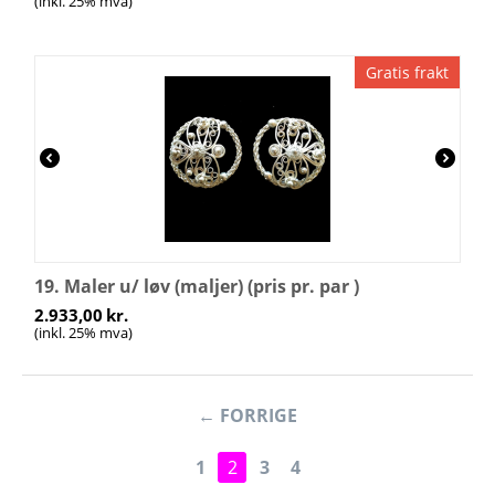
(inkl. 25% mva)
Gratis frakt
19. Maler u/ løv (maljer) (pris pr. par )
2.933,00
kr.
(inkl. 25% mva)
FORRIGE
1
2
3
4