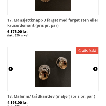
17. Mansjettknapp 3 farget med farget sten eller
kruse/demant (pris pr. par)
6.175,00
kr.
(inkl. 25% mva)
Gratis frakt
18. Maler m/ trådkantløv (maljer) (pris pr. par )
4.198,00
kr.