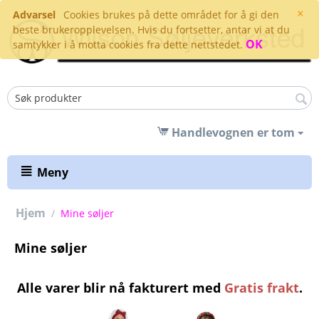
×
Advarsel
Cookies brukes på dette området for å gi den
beste brukeropplevelsen. Hvis du fortsetter, antar vi at du
OK
samtykker i å motta cookies fra dette nettstedet.
Handlevognen er tom
Meny
Hjem
/
Mine søljer
Mine søljer
Alle varer blir nå fakturert med
Gratis frakt
.